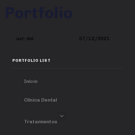
Author
Published
PUBLISHED
Portfolio
on:
IN:
usr-del
07/12/2021
PORTFOLIO LIST
Inicio
Clínica Dental
Tratamientos