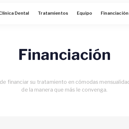
Clínica Dental
Tratamientos
Equipo
Financiación
Financiación
d de financiar su tratamiento en cómodas mensualida
de la manera que más le convenga.