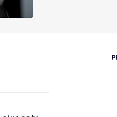
P
amiento en cómodas