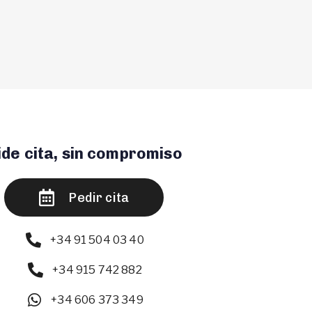
ide cita, sin compromiso
Pedir cita
+34 91 504 03 40
+34 915 742 882
+34 606 373 349