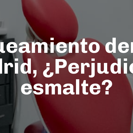
ueamiento den
id, ¿Perjudi
esmalte?