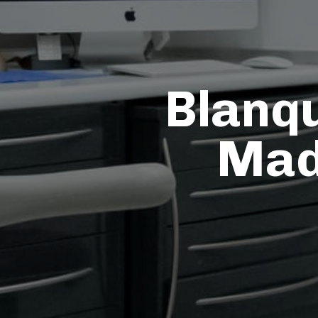
Blanq
Madr