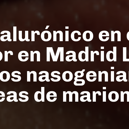
alurónico en 
or en Madrid 
os nasogenia
eas de mario