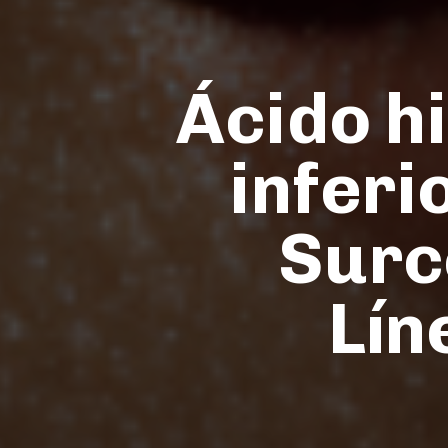
Ácido hi
inferi
Surc
Lín